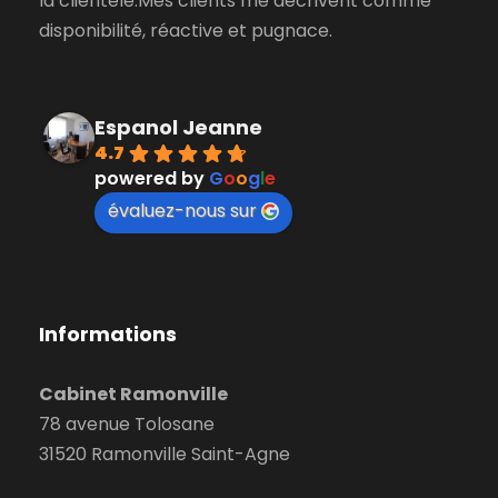
la clientèle.Mes clients me décrivent comme
disponibilité, réactive et pugnace.
Espanol Jeanne
4.7
powered by
G
o
o
g
l
e
évaluez-nous sur
Informations
Cabinet Ramonville
78 avenue Tolosane
31520 Ramonville Saint-Agne