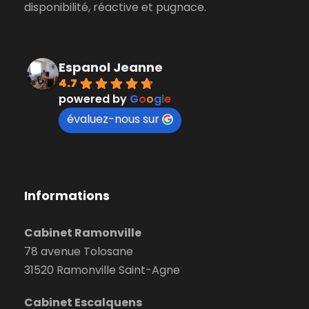
disponibilité, réactive et pugnace.
Espanol Jeanne
4.7
powered by
G
o
o
g
l
e
évaluez-nous sur
Informations
Cabinet Ramonville
78 avenue Tolosane
31520 Ramonville Saint-Agne
Cabinet Escalquens