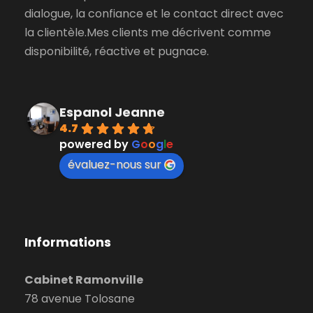
dialogue, la confiance et le contact direct avec
la clientèle.Mes clients me décrivent comme
disponibilité, réactive et pugnace.
Espanol Jeanne
4.7
powered by
G
o
o
g
l
e
évaluez-nous sur
Informations
Cabinet Ramonville
78 avenue Tolosane